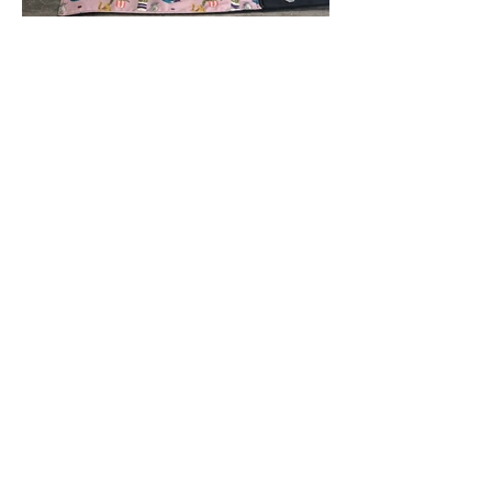
Nous contacter
(438) 807-1044
info@atelierscdivin.co
m