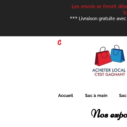
Les envois se feront dés
f
*** Livraison gratuite avec
C
Accueil
Sac à main
Sac
Nos expo