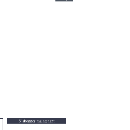
ur recevoir nos infos lettres
S`abonner maintenant