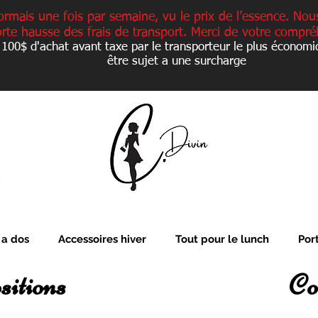
ormais une fois par semaine, vu le prix de l’essence. Nou
orte hausse des frais de transport. Merci de votre compré
 100$ d'achat avant taxe par le transporteur le plus économi
être sujet a une
surcharge
 a dos
Accessoires hiver
Tout pour le lunch
Por
sitions
Co