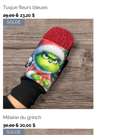
Tuque fleurs bleues
Prix original
Prix promotionnel
29,00 $
23,20 $
SOLDE
Mitaine du grinch
Prix original
Prix promotionnel
30,00 $
20,00 $
SOLDE