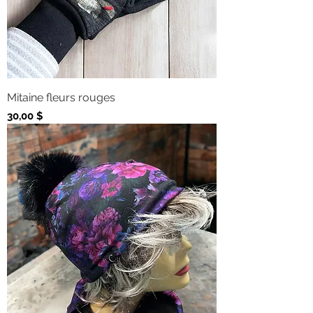
Mitaine fleurs rouges
Prix
30,00 $