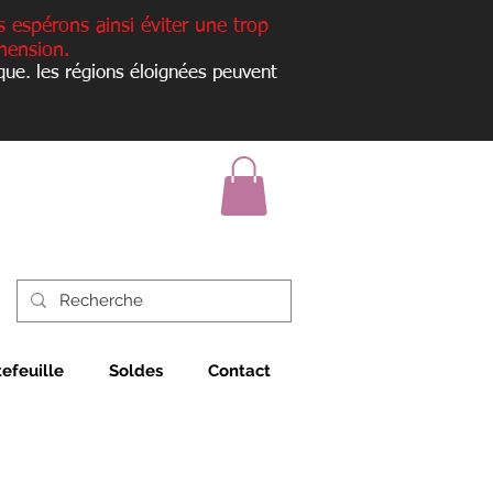
s espérons ainsi éviter une trop
hension.
que. les régions éloignées peuvent
tefeuille
Soldes
Contact