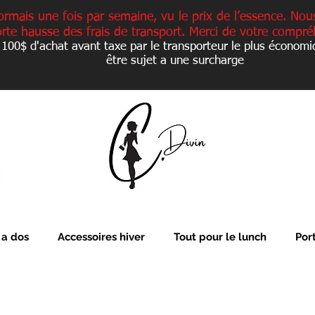
ormais une fois par semaine, vu le prix de l’essence. Nou
orte hausse des frais de transport. Merci de votre compré
 100$ d'achat avant taxe par le transporteur le plus économi
être sujet a une
surcharge
 a dos
Accessoires hiver
Tout pour le lunch
Por