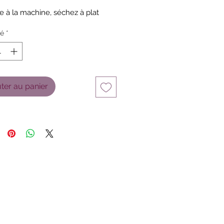
e à la machine, séchez à plat
té
*
ter au panier