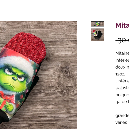
Mit
 30,
Mitaine
intérie
doux no
12oz. 
l'inté
s'ajust
poigne
garde 
grande
variés