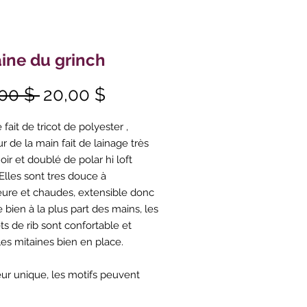
aine du grinch
Prix
Prix
00 $ 
20,00 $
original
promotionnel
 fait de tricot de polyester ,
ur de la main fait de lainage très
ir et doublé de polar hi loft
Elles sont tres douce à
rieure et chaudes, extensible donc
e bien à la plus part des mains, les
ts de rib sont confortable et
les mitaines bien en place.
ur unique, les motifs peuvent