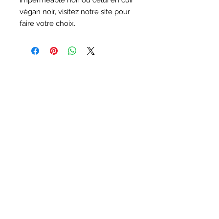
imperméable noir ou celui en cuir
végan noir, visitez notre site pour
faire votre choix.
Nous contacter
(438) 807-1044
info@atelierscdivin.co
m
Pour ne rien manquer inscrivez
vous pour recevoir nos infos
lettres
S`abonner maintenant