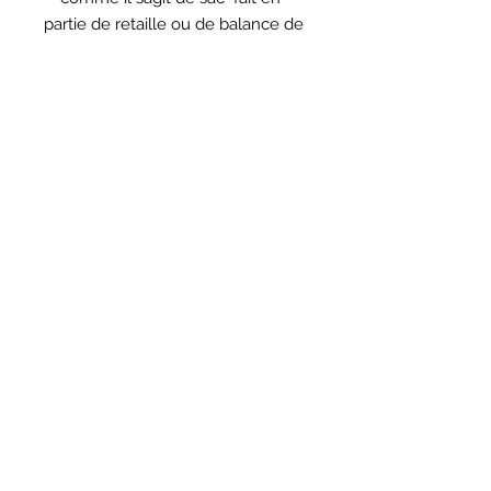
partie de retaille ou de balance de
tissus il est possible que les
boutons et la doublure ne soit pas
les meme que sur la photo.
Nous contacter
(438) 807-1044
info@atelierscdivin.co
m
Pour ne rien manquer inscrivez
vous pour recevoir nos infos
lettres