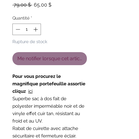
Prix
Prix
 79,00 $ 
65,00 $
original
promotionnel
Quantité
*
Rupture de stock
Me notifier lorsque cet article est disponible
Pour vous procurez le
magnifique portefeuille assortie
cliquz
ici
Superbe sac à dos fait de
polyester imperméable noir et de
vinyle effet cuir tan, résistant au
froid et au UV.
Rabat de cuirette avec attache
sécuritaire et fermeture éclair.