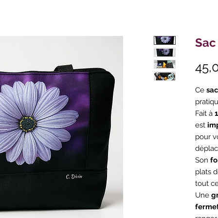
Sac
45,
Ce
sac
pratiq
Fait à
est
im
pour vo
dépla
Son
fo
plats d
tout c
Une
g
fermet