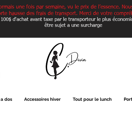
ormais une fois par semaine, vu le prix de l’essence. Nou
orte hausse des frais de transport. Merci de votre compré
 100$ d'achat avant taxe par le transporteur le plus économi
être sujet a une
surcharge
 a dos
Accessoires hiver
Tout pour le lunch
Por