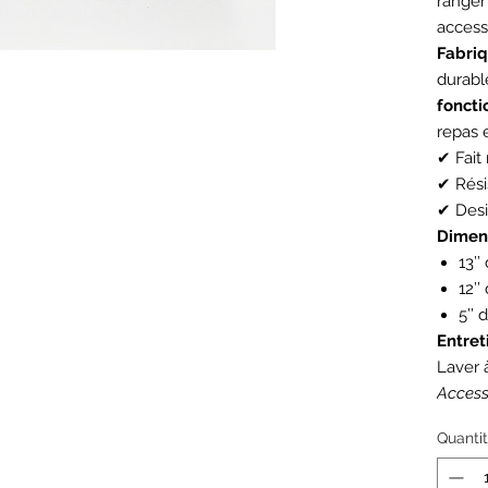
ranger
access
Fabriq
durable
foncti
repas 
✔ Fait
✔ Résis
✔ Desi
Dimens
13’’
12’’
5’’ 
Entret
Laver 
Access
Quanti