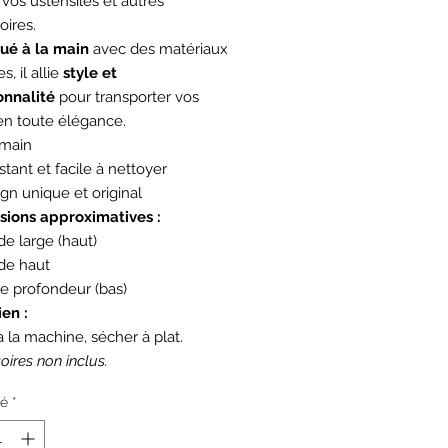
 vos ustensiles et autres
oires.
ué à la main
avec des matériaux
s, il allie
style et
onnalité
pour transporter vos
en toute élégance.
 main
tant et facile à nettoyer
gn unique et original
ions approximatives :
 de large (haut)
 de haut
de profondeur (bas)
ien :
à la machine, sécher à plat.
oires non inclus.
té
*