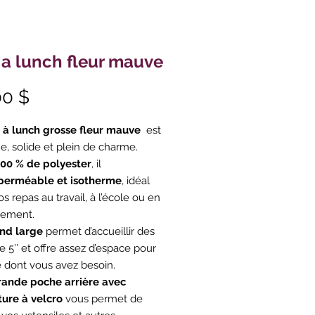
 a lunch fleur mauve
Prix
00 $
 à lunch grosse fleur mauve
est
ue, solide et plein de charme.
100 % de polyester
, il
perméable et isotherme
, idéal
s repas au travail, à l’école ou en
cement.
nd large
permet d’accueillir des
e 5’’ et offre assez d’espace pour
e dont vous avez besoin.
rande poche arrière avec
ure à velcro
vous permet de