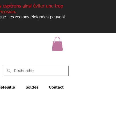
s espérons ainsi éviter une trop
hension.
que. les régions éloignées peuvent
tefeuille
Soldes
Contact