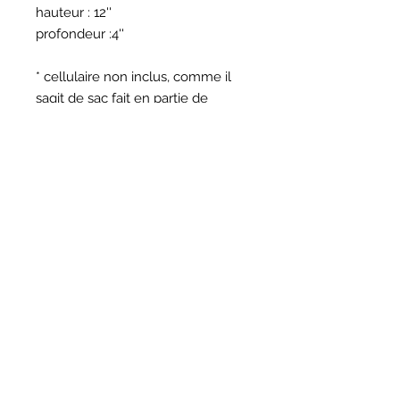
hauteur : 12''
profondeur :4''
* cellulaire non inclus, comme il
sagit de sac fait en partie de
retaillles ou de balance de tissus il
est possible que la doublure soit
différente de la photo
Nous contacter
(438) 807-1044
info@atelierscdivin.co
m
Pour ne rien manquer inscrivez