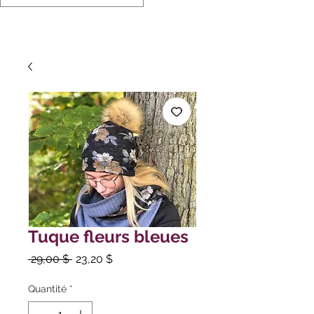
Tuque fleurs bleues
Prix
Prix
 29,00 $ 
23,20 $
original
promotionnel
Quantité
*