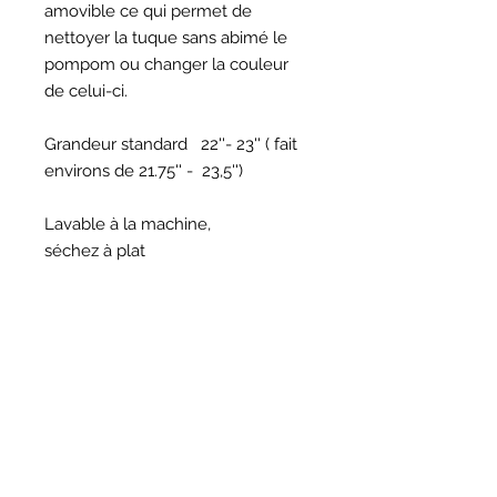
amovible ce qui permet de
nettoyer la tuque sans abimé le
pompom ou changer la couleur
de celui-ci.
Grandeur standard 22''- 23'' ( fait
environs de 21.75'' - 23,5'')
Lavable à la machine,
séchez à plat
Nous contacter
(438) 807-1044
info@atelierscdivin.co
m
Pour ne rien manquer inscrivez