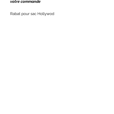
votre commande
Rabat pour sac Hollywod
pour ajouter le sac Hollywwod
:
https://www.atelierscdivin.com
/product-page/sac-hollywood
*Cellulaire et non inclus
Nous contacter
(438) 807-1044
info@atelierscdivin.co
m
Pour ne rien manquer inscrivez
vous pour recevoir nos infos