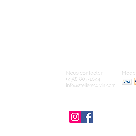
Nous contacter
Mode 
(438) 807-1044
info@atelierscdivin.com