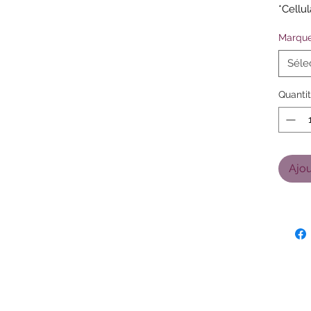
*Cellul
Marque
Séle
Quanti
Ajou