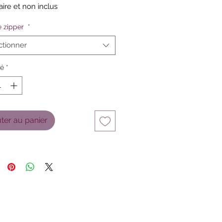
aire et non inclus
 zipper
*
ctionner
té
*
ter au panier