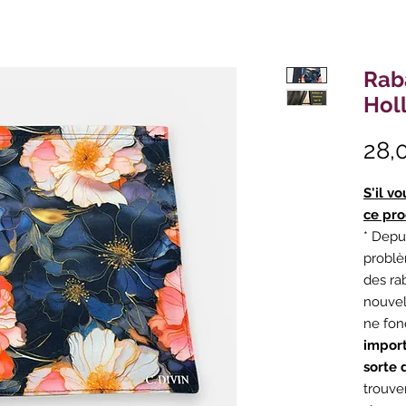
Rab
Hol
28,
S'il v
ce pro
* Depu
problè
des ra
nouvel
ne fon
import
sorte 
trouver