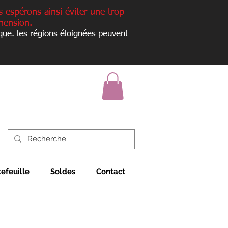
s espérons ainsi éviter une trop
hension.
que. les régions éloignées peuvent
tefeuille
Soldes
Contact