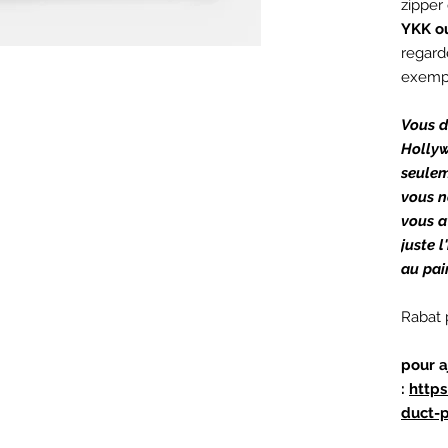
zipper
YKK o
regard
exempl
Vous d
Hollyw
seulem
vous n
vous a
juste 
au pa
Rabat 
pour a
:
http
duct-