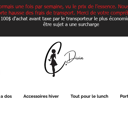
ormais une fois par semaine, vu le prix de l’essence. Nou
orte hausse des frais de transport. Merci de votre compré
 100$ d'achat avant taxe par le transporteur le plus économi
être sujet a une
surcharge
 a dos
Accessoires hiver
Tout pour le lunch
Por