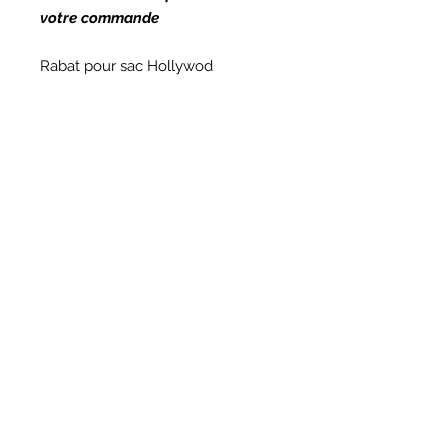
votre commande
Rabat pour sac Hollywod
pour ajouter le sac Hollywwod
:
https://www.atelierscdivin.com
/product-page/sac-hollywood
*Cellulaire et non inclus
Nous contacter
(438) 807-1044
info@atelierscdivin.co
m
Pour ne rien manquer inscrivez
vous pour recevoir nos infos